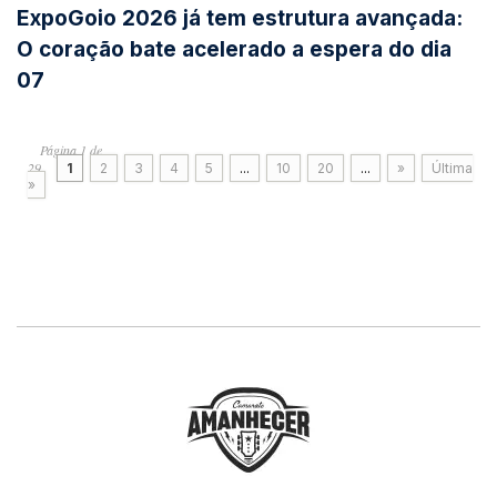
ExpoGoio 2026 já tem estrutura avançada:
O coração bate acelerado a espera do dia
07
Página 1 de
29
1
2
3
4
5
...
10
20
...
»
Última
»