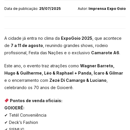
Data de publicação:
25/07/2025
Autor:
Imprensa Expo Goio
A cidade já entra no clima da
ExpoGoio 2025
, que acontece
de
7 a 11 de agosto
, reunindo grandes shows, rodeio
profissional, Festa das Nações e o exclusivo
Camarote A6
.
Este ano, o evento traz atrações como
Wagner Barreto,
Hugo & Guilherme, Léo & Raphael + Panda, Ícaro & Gilmar
e o encerramento com
Zezé Di Camargo & Luciano
,
celebrando os 70 anos de Goioerê.
Pontos de venda oficiais:
GOIOERÊ:
✔ Tetél Conveniência
✔ Deck’s Fashion
✔ SISMUG