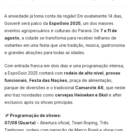
A ansiedade já toma conta da região! Em exatamente 14 dias,
Goioerê será palco da
ExpoGoio 2025
, um dos maiores
eventos agropecuários e culturais do Paraná. De
7 a 11 de
agosto
, a cidade se transforma para receber milhares de
visitantes em uma festa que une tradição, música, gastronomia
e grandes atrações para todas as idades.
Com entrada franca em dois dias e uma programação intensa,
a ExpoGoio 2025 contará com
rodeio de alto nível
,
provas
funcionais
,
Festa das Nações
, praça de alimentação,
parque de diversões e o tradicional
Camarote A6
, que neste
ano traz novidades como
cervejas Heineken e Skol
e after
exclusivo após os shows principais.
Programação de shows:
07/08 (Quarta)
– Abertura oficial, Team Roping, Três
Tambores, rodeio com narração de Marco Brasil e show com