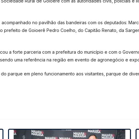
 Sociedade Rural de Goioerê com as autoridades civis, policiais e li
 acompanhado no pavilhão das bandeiras com os deputados: Marcio
refeito de Goioerê Pedro Coelho, do Capitão Renato, da Sargento A
ou a forte parceria com a prefeitura do município e com o Gover
 sendo uma referência na região em evento de agronegócio e exposi
ura do parque em pleno funcionamento aos visitantes, parque de div