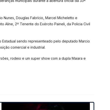
deranças municipais durante a abertura oficial da 33ª
 Nunes, Douglas Fabrício, Marcel Micheletto e
line, 2º Tenente do Exército Paineli, da Policia Civil
no Estadual sendo representeado pelo deputado Marcio
ção comercial e industrial.
ersões, rodeio e um super show com a dupla Maiara e